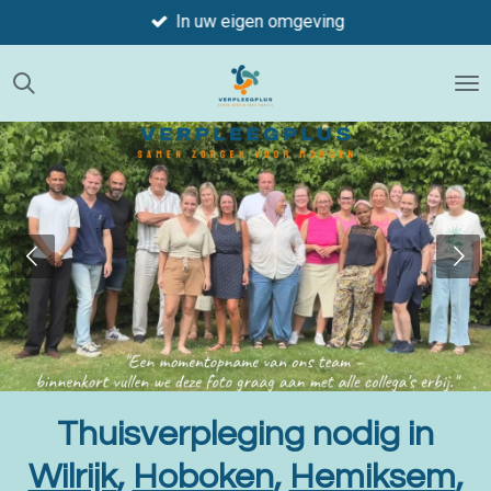
In uw eigen omgeving
Ga
direct
naar
de
hoofdinhoud
Thuisverpleging nodig in
Wilrijk
,
Hoboken
,
Hemiksem
,