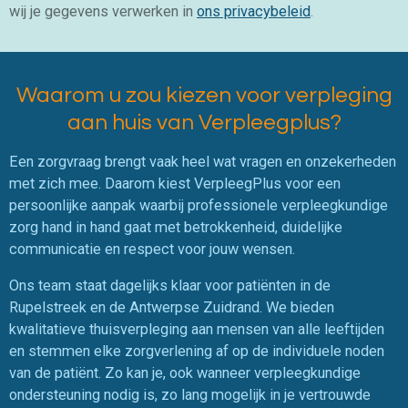
o
g
A
wij je gegevens verwerken in
ons privacybeleid
.
o
r
p
k
a
p
m
Waarom u zou kiezen voor verpleging
aan huis van Verpleegplus?
Een zorgvraag brengt vaak heel wat vragen en onzekerheden
met zich mee. Daarom kiest VerpleegPlus voor een
persoonlijke aanpak waarbij professionele verpleegkundige
zorg hand in hand gaat met betrokkenheid, duidelijke
communicatie en respect voor jouw wensen.
Ons team staat dagelijks klaar voor patiënten in de
Rupelstreek en de Antwerpse Zuidrand. We bieden
kwalitatieve thuisverpleging aan mensen van alle leeftijden
en stemmen elke zorgverlening af op de individuele noden
van de patiënt. Zo kan je, ook wanneer verpleegkundige
ondersteuning nodig is, zo lang mogelijk in je vertrouwde