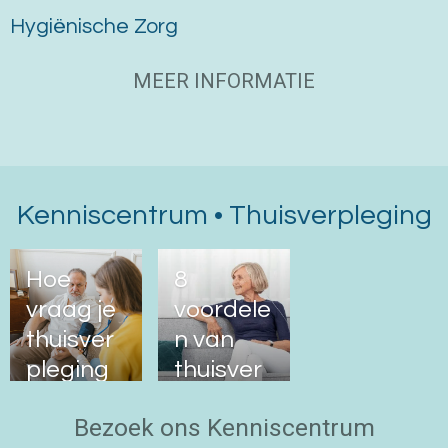
Hygiënische Zorg
MEER INFORMATIE
Kenniscentrum • Thuisverpleging
Hoe
8
vraag je
voordele
thuisver
n van
pleging
thuisver
aan?
pleging |
Bezoek ons Kenniscentrum
Stap
Verplee