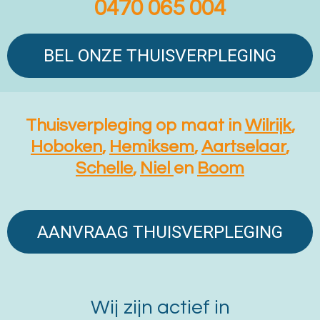
0470 065 004
BEL ONZE THUISVERPLEGING
Thuisverpleging op maat in
Wilrijk
,
Hoboken
,
Hem
iksem
,
Aartselaar
,
Schelle
,
Niel
en
Boom
AANVRAAG THUISVERPLEGING
Wij zijn actief in