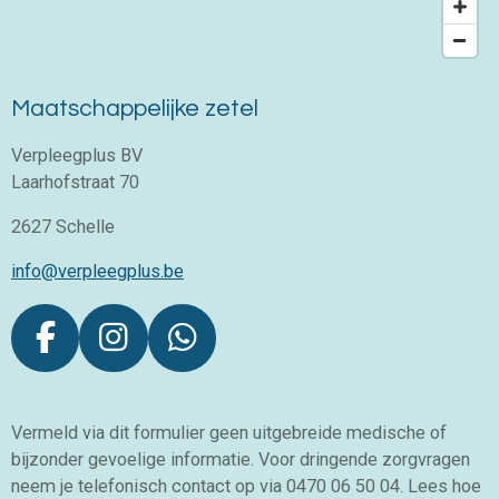
Maatschappelijke zetel
Verpleegplus BV
Laarhofstraat 70
2627 Schelle
info@verpleegplus.be
F
I
W
a
n
h
c
s
a
Vermeld via dit formulier geen uitgebreide medische of
e
t
t
bijzonder gevoelige informatie. Voor dringende zorgvragen
b
a
s
neem je telefonisch contact op via 0470 06 50 04. Lees hoe