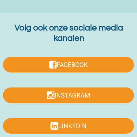
voor
gPlus
stap
uitgeleg
Volg ook onze sociale media
d |
kanalen
Verplee
gPlus
FACEBOOK
INSTAGRAM
LINKEDIN