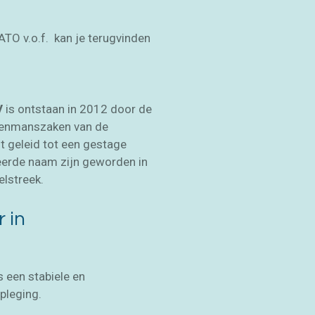
ATO v.o.f. kan je terugvinden
V
is ontstaan in 2012 door de
 eenmanszaken van de
 geleid tot een gestage
erde naam zijn geworden in
elstreek.
 in
 een stabiele en
pleging.