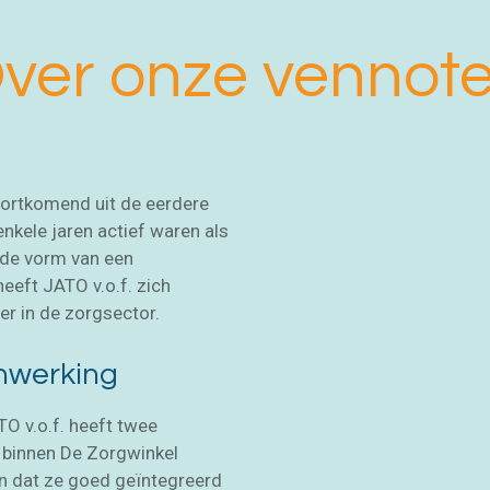
ver onze vennot
oortkomend uit de eerdere
enkele jaren actief waren als
 de vorm van een
eeft JATO v.o.f. zich
er in de zorgsector.
enwerking
TO v.o.f. heeft twee
n binnen De Zorgwinkel
an dat ze goed geïntegreerd