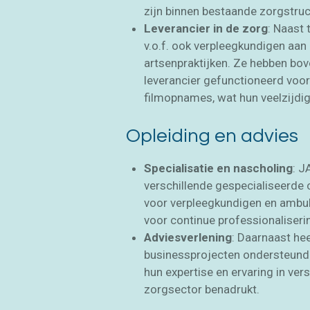
zijn binnen bestaande zorgstruc
Leverancier in de zorg
: Naast 
v.o.f. ook verpleegkundigen aan
artsenpraktijken. Ze hebben bove
leverancier gefunctioneerd voor
filmopnames, wat hun veelzijdig
Opleiding en advies
Specialisatie en nascholing
: J
verschillende gespecialiseerde
voor verpleegkundigen en ambula
voor continue professionaliserin
Adviesverlening
: Daarnaast he
businessprojecten ondersteund 
hun expertise en ervaring in ve
zorgsector benadrukt.