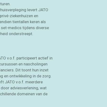
turen.
thuisverpleging levert JATO
 privé-ziekenhuizen en
ndien tientallen keren als
 set-medics tijdens diverse
heid onderstreept.
ATO v.o.f. participeert actief in
 cursussen en nascholingen
nciers. Dit toont hun inzet
g en ontwikkeling in de zorg.
eft JATO v.o.f. meerdere
door adviesverlening, wat
rschillende domeinen van de