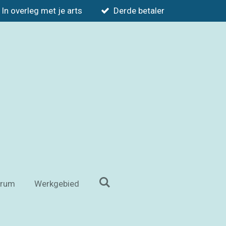
In overleg met je arts
Derde betaler
trum
Werkgebied