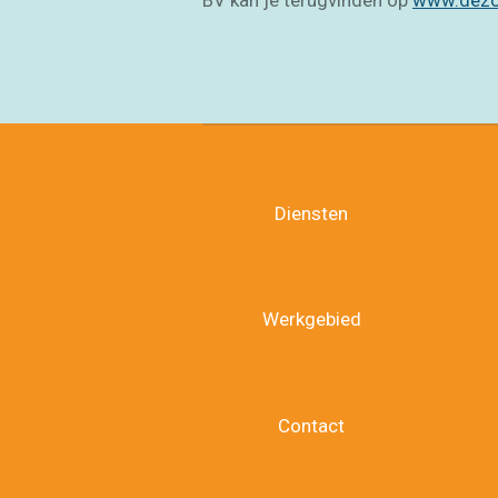
BV kan je terugvinden op
www.dezor
Diensten
Werkgebied
Contact