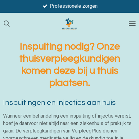
Professionele zorgen
Ga
direct
naar
de
hoofdinhoud
Inspuiting nodig? Onze
thuisverpleegkundigen
komen deze bij u thuis
plaatsen.
Inspuitingen en injecties aan huis
Wanneer een behandeling een inspuiting of injectie vereist,
hoef je daarvoor niet altijd naar een ziekenhuis of praktijk te
gaan. De verpleegkundigen van VerpleegPlus dienen
voorgeschreven medicatie veilig en deskundig toe in je